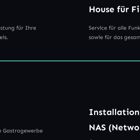
House für F
stung für Ihre
Service für alle Fu
eis.
sowie für das gesa
Installatio
NAS (Networ
im Gastrogewerbe