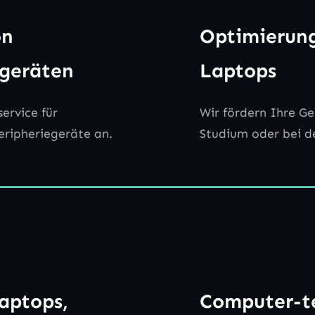
on
Optimierun
egeräten
Laptops
ervice für
Wir fördern Ihre Ge
ripheriegeräte an.
Studium oder bei de
aptops,
Computer-te